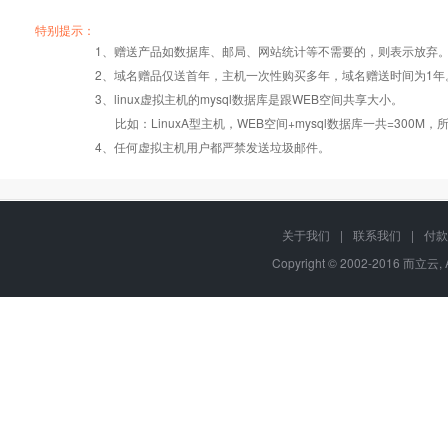
产品编号
产品编号
产品编号
B002
B002
B002
A003
A003
A003
B003
B003
B003
特别提示：
1、赠送产品如数据库、邮局、网站统计等不需要的，则表示放弃
2、域名赠品仅送首年，主机一次性购买多年，域名赠送时间为1年
操作系统
设置首页
数据定期备份
Windows2008
Windows2008
Windows2008
3、linux虚拟主机的mysql数据库是跟WEB空间共享大小。
比如：LinuxA型主机，WEB空间+mysql数据库一共=3
PHP
版本:5.2.17/
错误页面定义
数据自助恢复
4、任何虚拟主机用户都严禁发送垃圾邮件。
5.3.27/5.4.28
ASP
rar在线压缩
10重安全保障
关于我们
|
联系我们
|
付款
Copyright © 2002-2016 而立云, 
ASP.net
免费预装软件
千兆防火墙系统
java/jsp
Urlrewrite
QQ全球免费电话
MSSQL
24x7x365
版本:2000/2005/
流量分析
在线有问必答