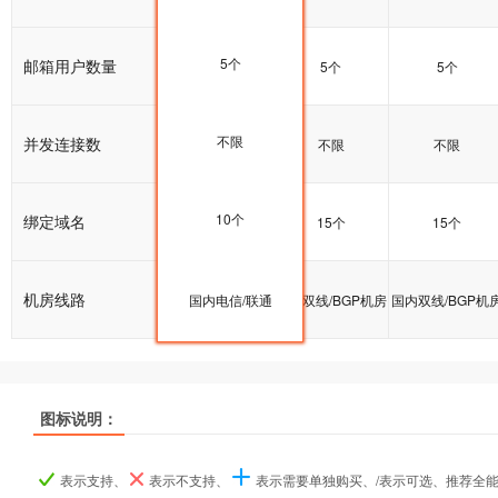
5个
邮箱用户数量
5个
5个
5个
不限
并发连接数
不限
不限
不限
10个
绑定域名
10个
15个
15个
机房线路
国内双线/BGP机房
国内电信/联通
国内双线/BGP机房
国内双线/BGP机
图标说明：
产品名称
产品名称
产品名称
基础型
基础型
基础型
标准型
标准型
标准型
企业型
企业型
企业型
表示支持、
表示不支持、
表示需要单独购买、/表示可选、推荐全